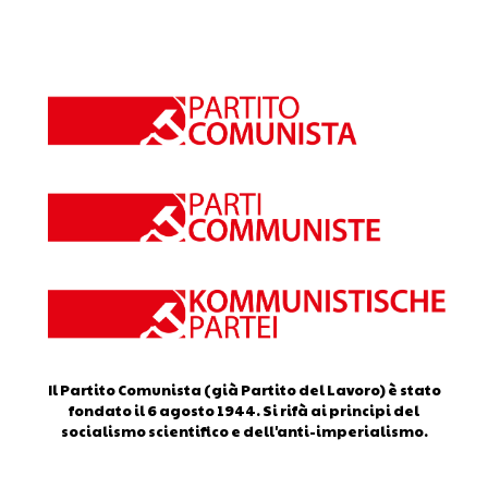
Il Partito Comunista (già Partito del Lavoro) è stato
fondato il 6 agosto 1944. Si rifà ai principi del
socialismo scientifico e dell'anti-imperialismo.