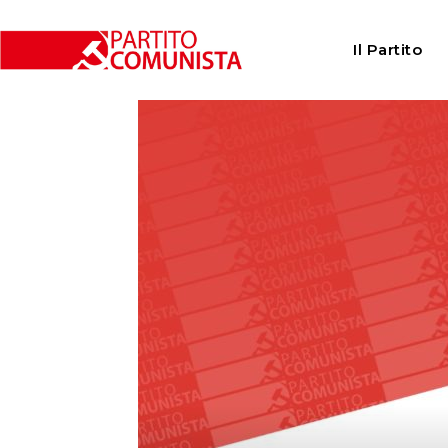
Home
Istituzioni
Consigli comunali
Lugano: si 
Il Partito