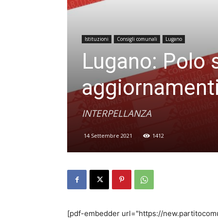
Istituzioni
Consigli comunali
Lugano
Lugano: Polo s
aggiornamenti 
INTERPELLANZA
14 Settembre 2021
1412
[pdf-embedder url="https://new.partitocom