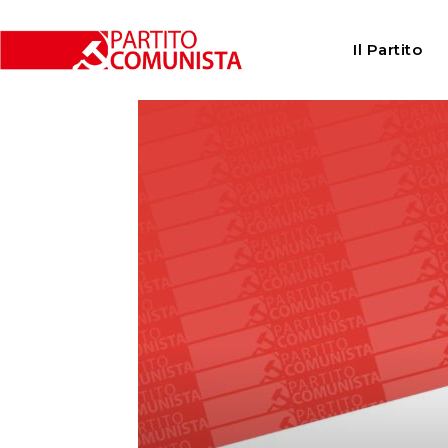
Home
Attualità
Sciopero alla WALO: il virus non canc
Il Partito