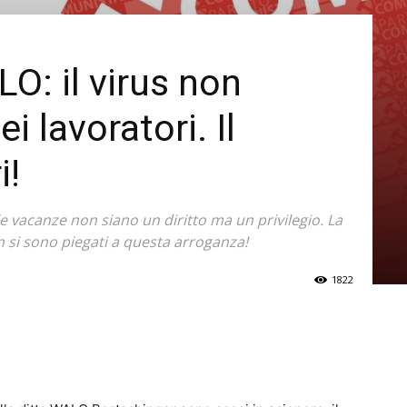
O: il virus non
ei lavoratori. Il
i!
 vacanze non siano un diritto ma un privilegio. La
n si sono piegati a questa arroganza!
1822