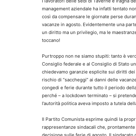
I lavoratori delle sedi di Taverne e Iragna d
management aziendale ha infatti tentato non s
così da compensare le giornate perse durant
vacanze in agosto. Evidentemente una parte
un diritto ma un privilegio, ma le maestranz
toccano!
Purtroppo non ne siamo stupiti: tanto è vero
Consiglio federale e al Consiglio di Stato un
chiedevamo garanzie esplicite sui diritti dei
rischio di “saccheggi” ai danni delle vacanze
congedi e ferie durante tutto il periodo dell
perché – a lockdown terminato – si pretende 
l’autorità politica aveva imposto a tutela dell
Il Partito Comunista esprime quindi la propria
rappresentanze sindacali che, prontamente in
decisione sulle ferie di agosto. Il sindacat