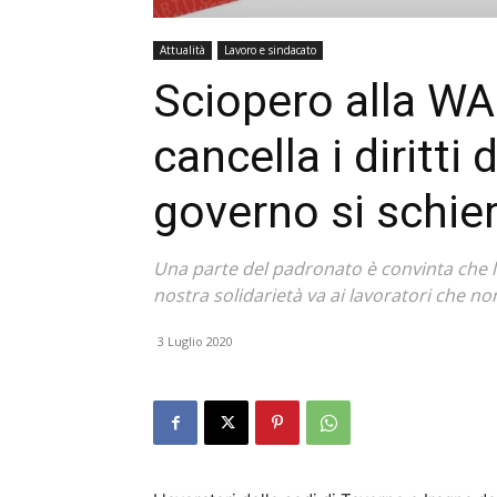
Attualità
Lavoro e sindacato
Sciopero alla WAL
cancella i diritti d
governo si schier
Una parte del padronato è convinta che le
nostra solidarietà va ai lavoratori che no
3 Luglio 2020