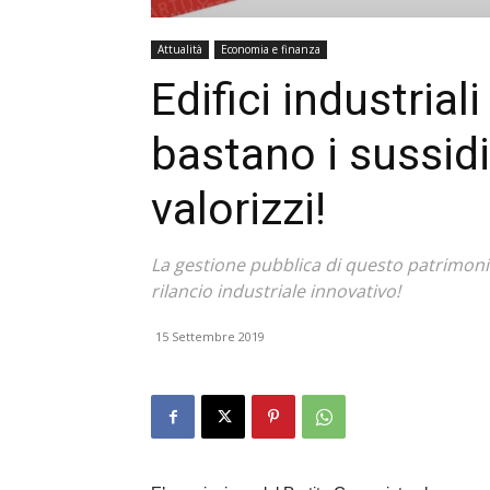
Attualità
Economia e finanza
Edifici industrial
bastano i sussidi,
valorizzi!
La gestione pubblica di questo patrimo
rilancio industriale innovativo!
15 Settembre 2019