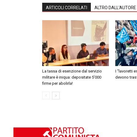
ARTICOLI CORRELATI
ALTRO DALL'AUTORE
La tassa di esenzione dal servizio
I “lavoretti 
militare è iniqua: depositate 5’000
devono trasf
firme per abolirla!