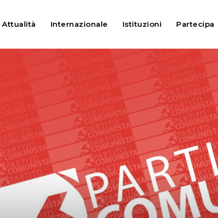
tano i sussidi, lo Stato agisca e li...
Attualità
Internazionale
Istituzioni
Partecipa