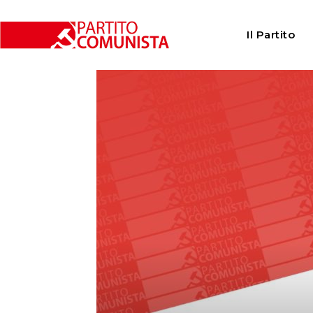
Home
Attualità
Edifici industriali dismessi: non bas
Il Partito