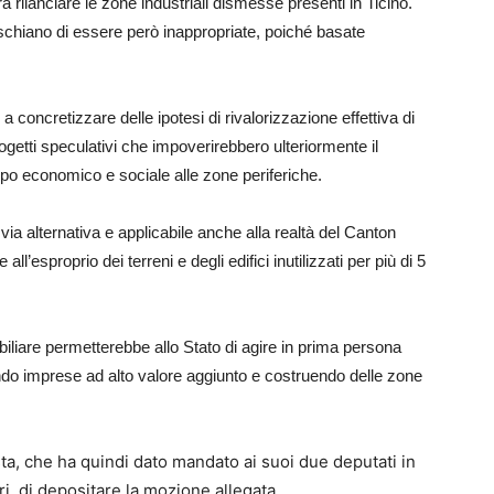
 rilanciare le zone industriali dismesse presenti in Ticino.
ischiano di essere però inappropriate, poiché basate
 concretizzare delle ipotesi di rivalorizzazione effettiva di
a progetti speculativi che impoverirebbero ulteriormente il
uppo economico e sociale alle zone periferiche.
 alternativa e applicabile anche alla realtà del Canton
ll’esproprio dei terreni e degli edifici inutilizzati per più di 5
iliare permetterebbe allo Stato di agire in prima persona
ando imprese ad alto valore aggiunto e costruendo delle zone
sta, che ha quindi dato mandato ai suoi due deputati in
i, di depositare la mozione allegata.