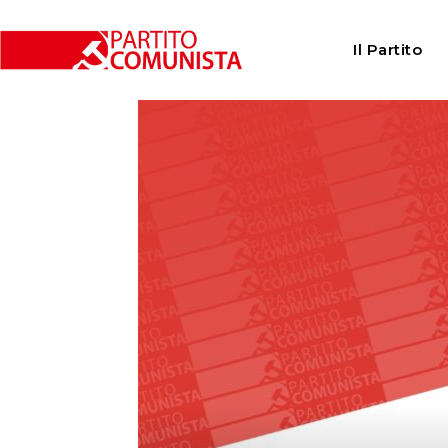
Home
Partito
Il PC elegge una nuova Direzione e ril
Il Partito