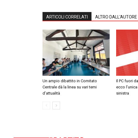
ARTICOLI CORRELATI
ALTRO DALL'AUTORE
Un ampio dibattito in Comitato
Il PC fuori d
Centrale dà la linea su vari temi
ecco l’unica
d’attualità
sinistra