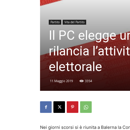
Partito
Vita del Partito
Il PC elegge u
rilancia l’attiv
elettorale
11 Maggio 2019
3354
Nei giorni scorsi si è riunita a Balerna la 