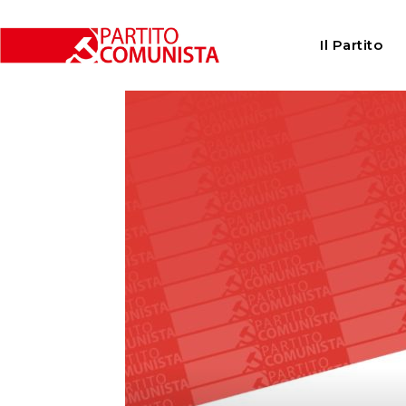
Home
Partito
Ennesima occasione persa per unire
Il Partito