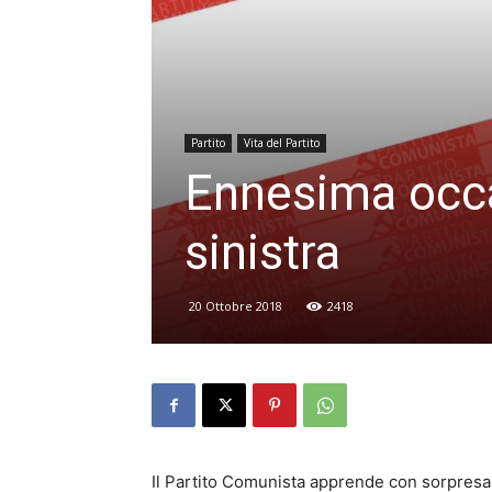
Partito
Vita del Partito
Ennesima occa
sinistra
20 Ottobre 2018
2418
Il Partito Comunista apprende con sorpresa