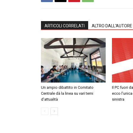
ARTICOLI CORRELATI
ALTRO DALL'AUTORE
Un ampio dibattito in Comitato
Il PC fuori d
Centrale dà la linea su vari temi
ecco l’unica
d’attualità
sinistra