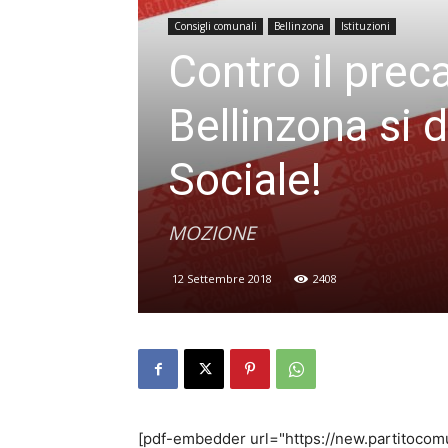
Consigli comunali
Bellinzona
Istituzioni
Contro il preca
Bellinzona si 
Sociale!
MOZIONE
12 Settembre 2018
2408
[pdf-embedder url="https://new.partitocom