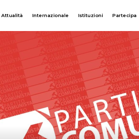
recariato: la nuova Città di Bellinzona si doti di un...
Attualità
Internazionale
Istituzioni
Partecipa