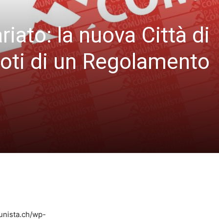
riato: la nuova Città di
doti di un Regolamento
unista.ch/wp-