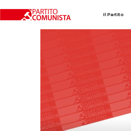
Home
Consigli comunali
Bellinzona
Contro il p
Il Partito