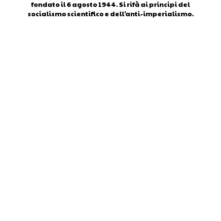
fondato il 6 agosto 1944. Si rifà ai principi del
socialismo scientifico e dell'anti-imperialismo.