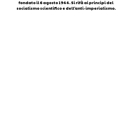
fondato il 6 agosto 1944. Si rifà ai principi del
socialismo scientifico e dell'anti-imperialismo.