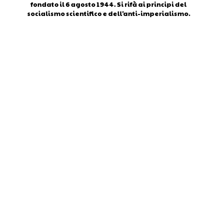
fondato il 6 agosto 1944. Si rifà ai principi del
socialismo scientifico e dell'anti-imperialismo.