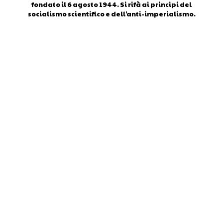
fondato il 6 agosto 1944. Si rifà ai principi del
socialismo scientifico e dell'anti-imperialismo.