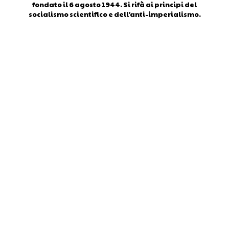
fondato il 6 agosto 1944. Si rifà ai principi del
socialismo scientifico e dell'anti-imperialismo.