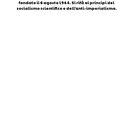
fondato il 6 agosto 1944. Si rifà ai principi del
socialismo scientifico e dell'anti-imperialismo.