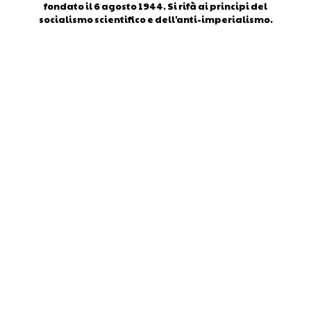
fondato il 6 agosto 1944. Si rifà ai principi del
socialismo scientifico e dell'anti-imperialismo.