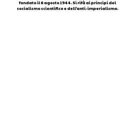
fondato il 6 agosto 1944. Si rifà ai principi del
socialismo scientifico e dell'anti-imperialismo.