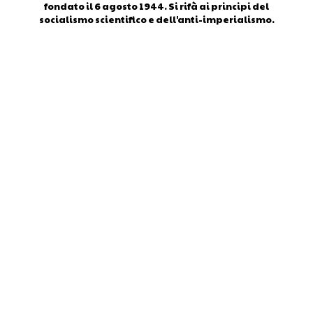
fondato il 6 agosto 1944. Si rifà ai principi del
socialismo scientifico e dell'anti-imperialismo.