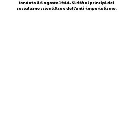
fondato il 6 agosto 1944. Si rifà ai principi del
socialismo scientifico e dell'anti-imperialismo.