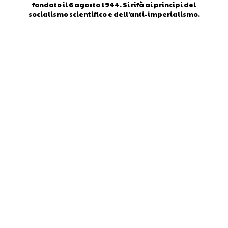
fondato il 6 agosto 1944. Si rifà ai principi del
socialismo scientifico e dell'anti-imperialismo.