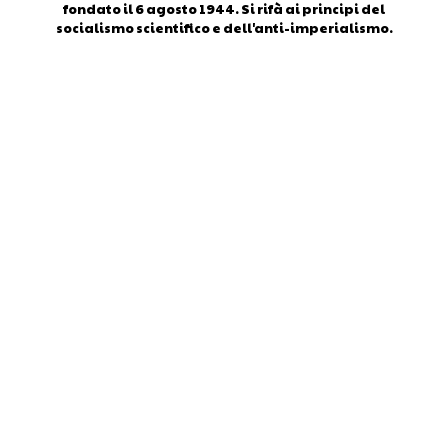
fondato il 6 agosto 1944. Si rifà ai principi del
socialismo scientifico e dell'anti-imperialismo.