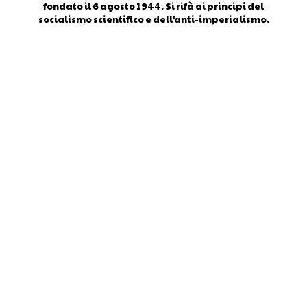
fondato il 6 agosto 1944. Si rifà ai principi del
socialismo scientifico e dell'anti-imperialismo.