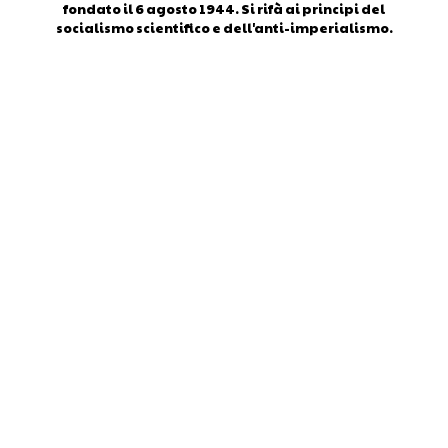
fondato il 6 agosto 1944. Si rifà ai principi del
socialismo scientifico e dell'anti-imperialismo.