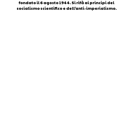
fondato il 6 agosto 1944. Si rifà ai principi del
socialismo scientifico e dell'anti-imperialismo.