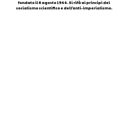
fondato il 6 agosto 1944. Si rifà ai principi del
socialismo scientifico e dell'anti-imperialismo.