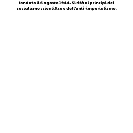
fondato il 6 agosto 1944. Si rifà ai principi del
socialismo scientifico e dell'anti-imperialismo.