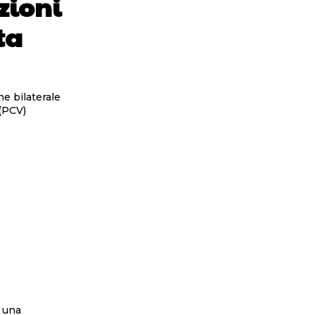
azioni
ta
e bilaterale
 (PCV)
o una