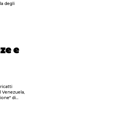
la degli
ze e
icatti
l Venezuela,
one" di...