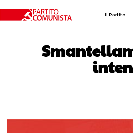
Il Partito
Smantellame
inten