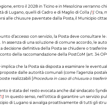
gione, entro il 2028 in Ticino e in Mesolcina verranno chius
à di Lugano, quelli di Cadro e di Maglio di Colla
[
1
]
. Ora, 
i alle chiusure paventate dalla Posta, il Municipio cit
unto d’accesso con servizio, la Posta deve consultare le a
). In assenza di una soluzione di comune accordo, le aut
la decisione definitiva della Posta se chiudere o trasferire
o conto della raccomandazione della PostCoM (art. 34 OP
 implica che la Posta sia disposta a esaminare le eventua
proposte dalle autorità comunali (come l’agenzia postale 
ste realizzabili [
Procedura in caso di chiusura o trasferim
nto è stata del resto evocata anche dal sindacato Syndicom
[
3
]
. In questo senso, nell’ottica di garantire un servizio p
cipio di Lugano si avvalga proattivamente di tutti gli str