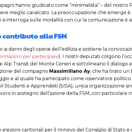
pagni hanno giudicato come “minimalista” – del nostro Pa
ere meglio cavalcato. La preoccupazione che emerge è inf
i si interroga sulle modalità con cui la comunicazione è 
ro contributo alla FSM
 ai danni degli operai dell’edilizia e sostiene la convoca
ormazioni per partecipare
). I nostri deputati colgono l’o
ere Alp Transit del Monte Ceneri e sottolineano il dialogo
elazione del compagno
Massimiliano Ay
, che ha tirato un
aggio e al quale ha partecipato come osservatore politi
i Studenti e Apprendisti (SISA), unica organizzazione si
lavoro in sostegno dell’azione della FSM, con particolare 
elezioni cantonali per il rinnovo del Consiglio di Stato e 