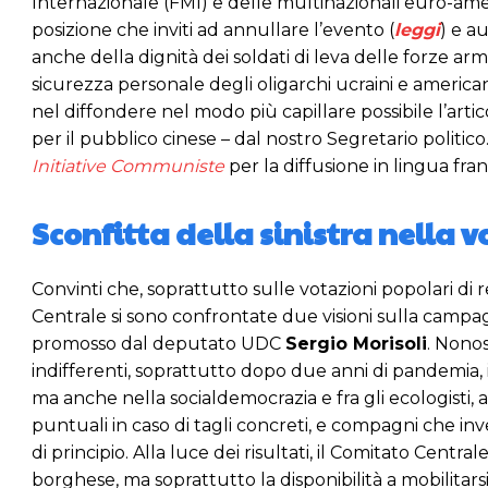
Internazionale (FMI) e delle multinazionali euro-am
posizione che inviti ad annullare l’evento (
leggi
) e a
anche della dignità dei soldati di leva delle forze arma
sicurezza personale degli oligarchi ucraini e america
nel diffondere nel modo più capillare possibile l’artic
per il pubblico cinese – dal nostro Segretario politico.
Initiative Communiste
per la diffusione in lingua fra
Sconfitta della sinistra nella 
Convinti che, soprattutto sulle votazioni popolari di r
Centrale si sono confrontate due visioni sulla campagn
promosso dal deputato UDC
Sergio Morisoli
. Nonos
indifferenti, soprattutto dopo due anni di pandemia, 
ma anche nella socialdemocrazia e fra gli ecologisti,
puntuali in caso di tagli concreti, e compagni che i
di principio. Alla luce dei risultati, il Comitato Cen
borghese, ma soprattutto la disponibilità a mobilitarsi