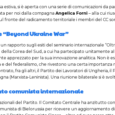
a estiva, si è aperta con una serie di comunicazioni da pa
dinata per noi dalla compagna
Angelica Forni
– alla cui riu
sul fronte del radicamento territoriale i membri del CC son
le “Beyond Ukraine War”
n rapporto sugli esiti del seminario internazionale “Oltre
 della Corea del Sud, a cui ha partecipato unitamente
te apprezzato per la sua innovazione analitica. Non è es
e del federalismo, che rivestono una certa importanza nel
rato, fra gli altri, il Partito dei Lavoratori di Ungheria, il
agna (Marxista-Leninista). Una riunione bilaterale si è sv
ento comunista internazionale
rnazionali del Partito. Il Comitato Centrale ha anzitutto
munista di Bielorussia per ricevere un aggiornamento di 