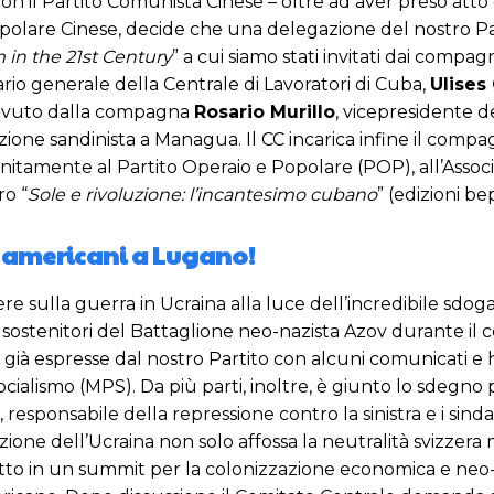
n il Partito Comunista Cinese – oltre ad aver preso atto 
opolare Cinese, decide che una delegazione del nostro Pa
in the 21st Century
” a cui siamo stati invitati dai compag
rio generale della Centrale di Lavoratori di Cuba,
Ulises
ricevuto dalla compagna
Rosario Murillo
, vicepresidente d
uzione sandinista a Managua. Il CC incarica infine il comp
nitamente al Partito Operaio e Popolare (POP), all’Assoc
ro “
Sole e rivoluzione: l’incantesimo cubano
” (edizioni be
e americani a Lugano!
e sulla guerra in Ucraina alla luce dell’incredibile sdog
si, di sostenitori del Battaglione neo-nazista Azov durante 
ni già espresse dal nostro Partito con alcuni comunicati 
cialismo (MPS). Da più parti, inoltre, è giunto lo sdegno p
, responsabile della repressione contro la sinistra e i sin
zione dell’Ucraina non solo affossa la neutralità svizzer
 fatto in un summit per la colonizzazione economica e neo