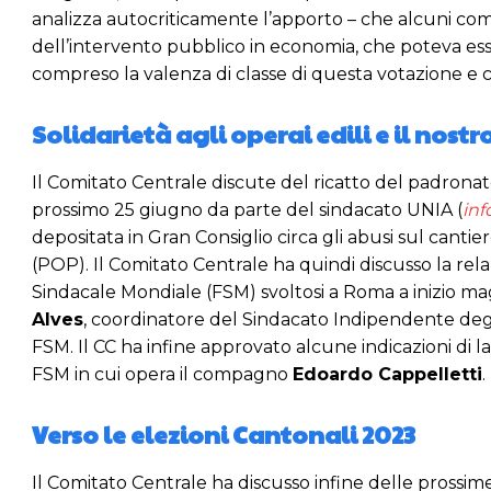
analizza autocriticamente l’apporto – che alcuni com
dell’intervento pubblico in economia, che poteva ess
compreso la valenza di classe di questa votazione e c
Solidarietà agli operai edili e il nost
Il Comitato Centrale discute del ricatto del padronato
prossimo 25 giugno da parte del sindacato UNIA (
inf
depositata in Gran Consiglio circa gli abusi sul canti
(POP). Il Comitato Centrale ha quindi discusso la r
Sindacale Mondiale (FSM) svoltosi a Roma a inizio m
Alves
, coordinatore del Sindacato Indipendente degl
FSM. Il CC ha infine approvato alcune indicazioni di 
FSM in cui opera il compagno
Edoardo Cappelletti
.
Verso le elezioni Cantonali 2023
Il Comitato Centrale ha discusso infine delle prossime 