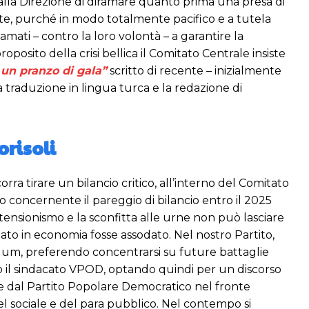
lla Direzione di diramare quanto prima una presa di
onte, purché in modo totalmente pacifico e a tutela
iamati – contro la loro volontà – a garantire la
sito della crisi bellica il Comitato Centrale insiste
 un pranzo di gala”
scritto di recente – inizialmente
a traduzione in lingua turca e la redazione di
orisoli
rra tirare un bilancio critico, all’interno del Comitato
o concernente il pareggio di bilancio entro il 2025
stensionismo e la sconfitta alle urne non può lasciare
ato in economia fosse assodato. Nel nostro Partito,
endum, preferendo concentrarsi su future battaglie
do il sindacato VPOD, optando quindi per un discorso
erte dal Partito Popolare Democratico nel fronte
 del sociale e del para pubblico. Nel contempo si