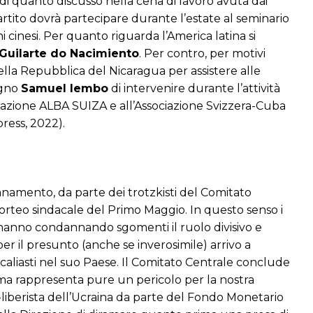
di quanto discusso nella cena di lavoro avuta dai
rtito dovrà partecipare durante l’estate al seminario
ni cinesi. Per quanto riguarda l’America latina si
 Guilarte do Nacimiento
. Per contro, per motivi
ella Repubblica del Nicaragua per assistere alle
agno
Samuel Iembo
di intervenire durante l’attività
iazione ALBA SUIZA e all’Associazione Svizzera-Cuba
press, 2022).
anamento, da parte dei trotzkisti del Comitato
il corteo sindacale del Primo Maggio. In questo senso i
e hanno condannando sgomenti il ruolo divisivo e
er il presunto (anche se inverosimile) arrivo a
dacaliasti nel suo Paese. Il Comitato Centrale conclude
a ma rappresenta pure un pericolo per la nostra
-liberista dell’Ucraina da parte del Fondo Monetario