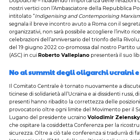
Dopodiché – ribadendo l’importanza delle relazioni co
nostri vertici con l’Ambasciatore della Repubblica P
intitolato “
Indigenising and Contemporising Marxism 
segnala il breve incontro avuto a Roma con il segreta
organizzativi, non sarà possibile accogliere l’invito 
celebrazioni dell’anniversario del trionfo della Rivol
del 19 giugno 2022 co-promossa dal nostro Partito u
(ASC) in cui
Roberto Vallepiano
presenterà il suo lib
No al summit degli oligarchi ucraini 
Il Comitato Centrale è tornato nuovamente a discuter
ticinese di solidarietà all’Ucraina e ai dissidenti rus
presenti hanno ribadito la correttezza delle posizio
provocatorio oltre ogni limite del Movimento per il So
Lugano del presidente ucraino
Volodimir Zelensky
che ospitare la cosiddetta Conferenza per la ricostru
sicurezza. Oltre a ciò tale conferenza si tradurrà di