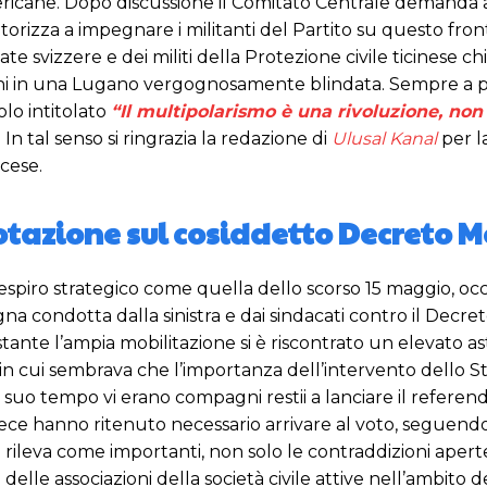
ericane. Dopo discussione il Comitato Centrale demanda a
utorizza a impegnare i militanti del Partito su questo fr
te svizzere e dei militi della Protezione civile ticinese ch
ni in una Lugano vergognosamente blindata. Sempre a propo
olo intitolato
“Il multipolarismo è una rivoluzione, non
 In tal senso si ringrazia la redazione di
Ulusal Kanal
per l
ncese.
votazione sul cosiddetto Decreto M
espiro strategico come quella dello scorso 15 maggio, occo
a condotta dalla sinistra e dai sindacati contro il Decret
tante l’ampia mobilitazione si è riscontrato un elevato a
in cui sembrava che l’importanza dell’intervento dello St
 a suo tempo vi erano compagni restii a lanciare il refer
nvece hanno ritenuto necessario arrivare al voto, seguen
trale rileva come importanti, non solo le contraddizioni ap
 delle associazioni della società civile attive nell’ambito