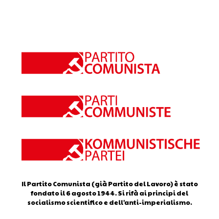
Il Partito Comunista (già Partito del Lavoro) è stato
fondato il 6 agosto 1944. Si rifà ai principi del
socialismo scientifico e dell'anti-imperialismo.