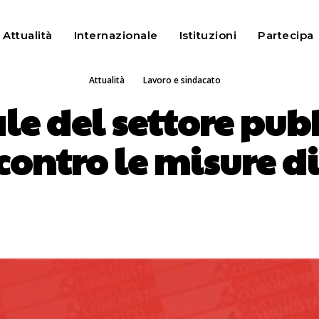
Attualità
Internazionale
Istituzioni
Partecipa
ATTUALITÀ
LAVORO E SINDACATO
Attualità
Lavoro e sindacato
le del settore pub
contro le misure di